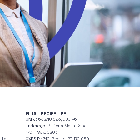
FILIAL RECIFE - PE
CNPJ
: 63.210.823/0001-61
Endereço:
R. Dona Maria Cesar,
170 – Sala 0203
nta
CXPST:
1310, Recife, PE, 50.030-