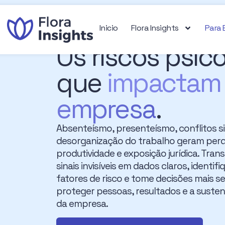
Inicio
Flora Insights
Para
Os riscos psic
que
impactam
empresa
.
Absenteísmo, presenteísmo, conflitos si
desorganização do trabalho geram per
produtividade e exposição jurídica. Tra
sinais invisíveis em dados claros, identifi
fatores de risco e tome decisões mais s
proteger pessoas, resultados e a susten
da empresa.