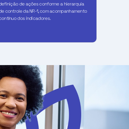
definição de ações conforme a hierarquia
de controle da NR-1, com acompanhamento
contínuo dos indicadores.