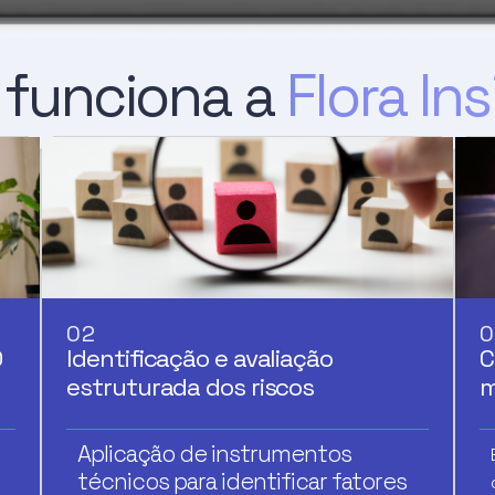
funciona a
Flora In
02
0
O
Identificação e avaliação
C
estruturada dos riscos
m
Aplicação de instrumentos
técnicos para identificar fatores