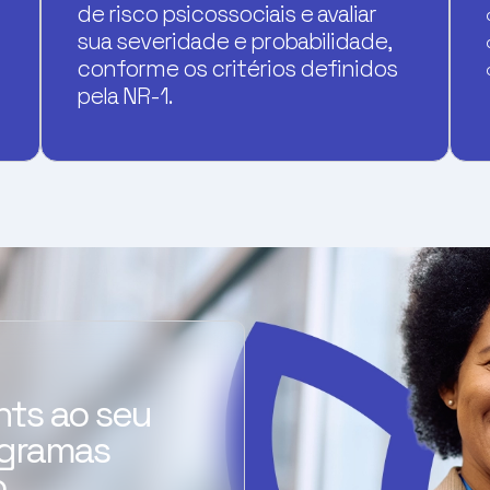
de risco psicossociais e avaliar
sua severidade e probabilidade,
conforme os critérios definidos
pela NR-1.
ghts ao seu
ogramas
.