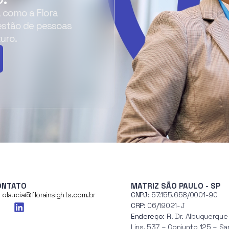
a como a Flora
estão de pessoas
uro.
ONTATO
MATRIZ SÃO PAULO - SP
glaucia@florainsights.com.br
CNPJ:
57.155.658/0001-90
CRP:
06/19021-J
Endereço:
R. Dr. Albuquerque
Lins, 537 – Conjunto 125 – Sa