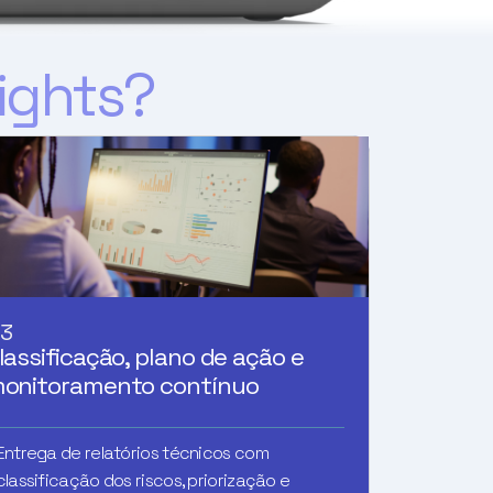
sights?
3
lassificação, plano de ação e
onitoramento contínuo
Entrega de relatórios técnicos com
classificação dos riscos, priorização e