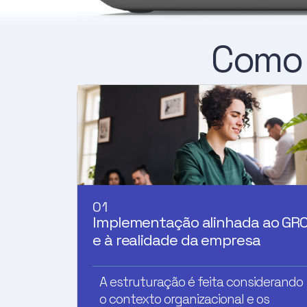
Como 
01
Implementação alinhada ao GR
e à realidade da empresa
A estruturação é feita considerando
o contexto organizacional e os