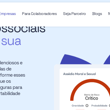
 Empresas
Para Colaboradores
Seja Parceiro
Blogs
ossociais
 sua
lenciosos e
das de
nsforme esses
que os
eguras para
tabilidade